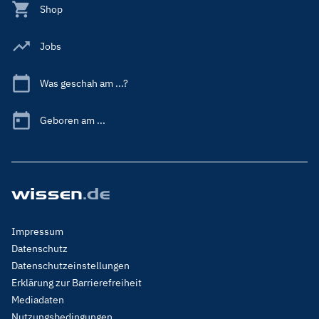
Shop
Jobs
Was geschah am ...?
Geboren am ...
Footer
Impressum
Menu
Datenschutz
Legal
Datenschutzeinstellungen
Erklärung zur Barrierefreiheit
Mediadaten
Nutzungsbedingungen