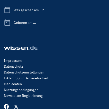
Was geschah am ...?
Geboren am ...
Footer
Impressum
Menu
Datenschutz
Legal
Datenschutzeinstellungen
Erklärung zur Barrierefreiheit
Mediadaten
Nutzungsbedingungen
Newsletter Registrierung