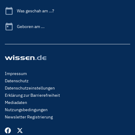
Was geschah am ...?
Geboren am ...
Footer
Impressum
Menu
Datenschutz
Legal
Datenschutzeinstellungen
Erklärung zur Barrierefreiheit
Mediadaten
Nutzungsbedingungen
Newsletter Registrierung