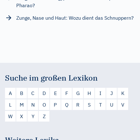
Pharao?
Zunge, Nase und Haut: Wozu dient das Schnuppern?
Suche im großen Lexikon
A
B
C
D
E
F
G
H
I
J
K
L
M
N
O
P
Q
R
S
T
U
V
W
X
Y
Z
Weitere Lexika