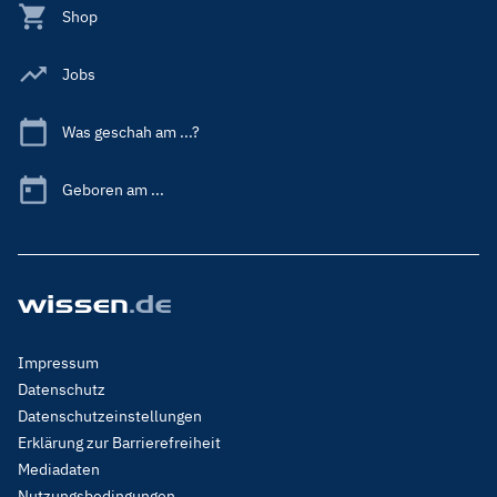
Shop
Jobs
Was geschah am ...?
Geboren am ...
Footer
Impressum
Menu
Datenschutz
Legal
Datenschutzeinstellungen
Erklärung zur Barrierefreiheit
Mediadaten
Nutzungsbedingungen