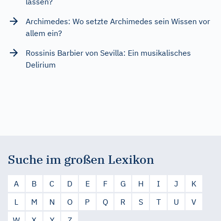
lassen?
Archimedes: Wo setzte Archimedes sein Wissen vor
allem ein?
Rossinis Barbier von Sevilla: Ein musikalisches
Delirium
Suche im großen Lexikon
A
B
C
D
E
F
G
H
I
J
K
L
M
N
O
P
Q
R
S
T
U
V
W
X
Y
Z