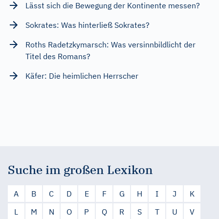
Lässt sich die Bewegung der Kontinente messen?
Sokrates: Was hinterließ Sokrates?
Roths Radetzkymarsch: Was versinnbildlicht der
Titel des Romans?
Käfer: Die heimlichen Herrscher
Suche im großen Lexikon
A
B
C
D
E
F
G
H
I
J
K
L
M
N
O
P
Q
R
S
T
U
V