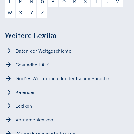
L
M
N
O
P
Q
R
S
T
U
V
W
X
Y
Z
Weitere Lexika
Daten der Weltgeschichte
Gesundheit A-Z
Großes Wörterbuch der deutschen Sprache
Kalender
Lexikon
Vornamenlexikon
Wahrig Fremdwörterlexikon