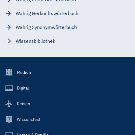
Wahrig Herkunftswörterbuch
Wahrig Synonymwörterbuch
Wissensbibliothek
Footer
Medien
Menu
Main
Digital
Reisen
Wissenstest
Lernen & Familie