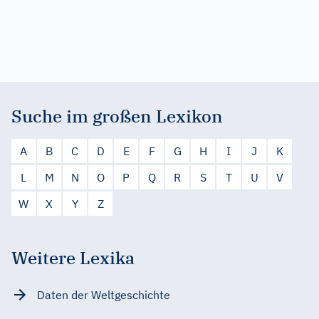
Suche im großen Lexikon
A
B
C
D
E
F
G
H
I
J
K
L
M
N
O
P
Q
R
S
T
U
V
W
X
Y
Z
Weitere Lexika
Daten der Weltgeschichte