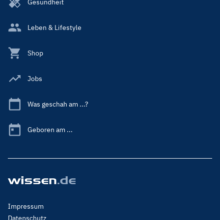
Gesundheit
Leben & Lifestyle
Shop
Jobs
Was geschah am ...?
Geboren am ...
Footer
Impressum
Menu
Datenschutz