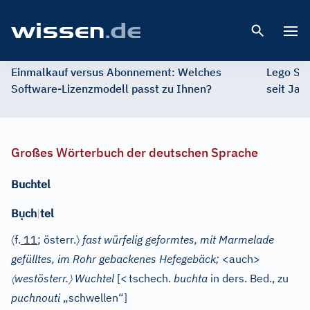
Open 
Einmalkauf versus Abonnement: Welches
Lego St
Software-Lizenzmodell passt zu Ihnen?
seit Jah
Großes Wörterbuch der deutschen Sprache
Buchtel
ụ
B
ch
|
tel
〈
〉
f.
11
; österr.
fast würfelig geformtes, mit Marmelade
gefülltes, im Rohr gebackenes Hefegebäck;
<auch>
〈
〉
westösterr.
Wuchtel
[
<
tschech.
buchta
in ders. Bed., zu
puchnouti
„schwellen“]