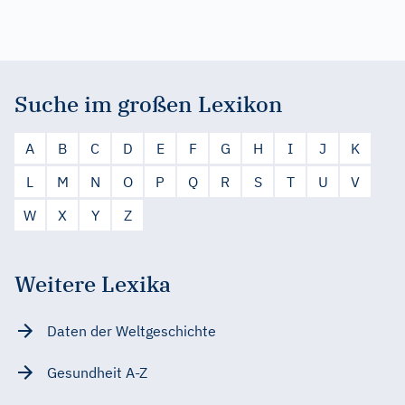
Suche im großen Lexikon
A
B
C
D
E
F
G
H
I
J
K
L
M
N
O
P
Q
R
S
T
U
V
W
X
Y
Z
Weitere Lexika
Daten der Weltgeschichte
Gesundheit A-Z