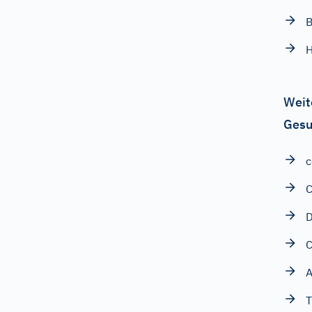
B
H
Weit
Gesu
c
C
D
C
A
T