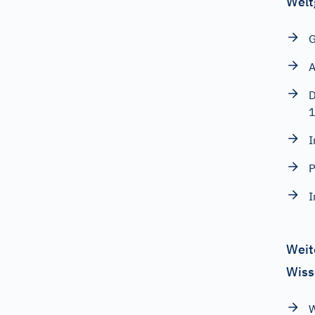
Welt
G
A
D
I
P
I
Weit
Wiss
W