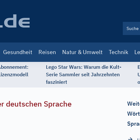
Gesundheit
Reisen
Natur & Umwelt
Technik
Le
 Abonnement:
Lego Star Wars: Warum die Kult-
E
Lizenzmodell
Serie Sammler seit Jahrzehnten
U
fasziniert
o
r deutschen Sprache
Weit
Wört
Spra