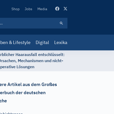
Secondary
Shop
Jobs
Media
Navigation
ben & Lifestyle
Digital
Lexika
rblicher Haarausfall entschlüsselt:
rsachen, Mechanismen und nicht-
perative Lösungen
ere Artikel aus dem Großes
erbuch der deutschen
che