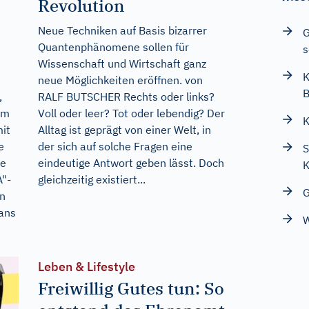
Revolution
Neue Techniken auf Basis bizarrer
G
Quantenphänomene sollen für
s
Wissenschaft und Wirtschaft ganz
K
neue Möglichkeiten eröffnen. von
,
RALF BUTSCHER Rechts oder links?
hm
Voll oder leer? Tot oder lebendig? Der
K
mit
Alltag ist geprägt von einer Welt, in
e
der sich auf solche Fragen eine
S
ne
eindeutige Antwort geben lässt. Doch
K
A"-
gleichzeitig existiert...
G
in
 ans
W
Leben & Lifestyle
Freiwillig Gutes tun: So