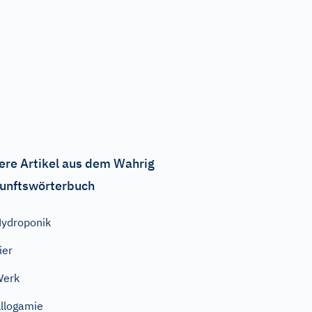
ere Artikel aus dem Wahrig
unftswörterbuch
ydroponik
ier
Werk
llogamie