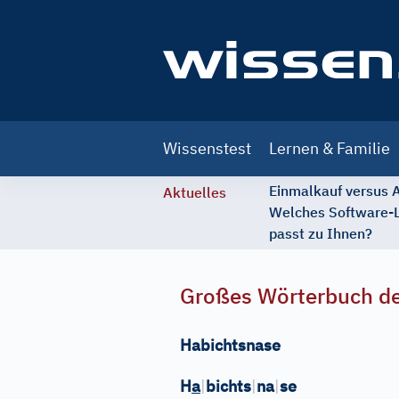
Main
Wissenstest
Lernen & Familie
navigation
Einmalkauf versus
Aktuelles
Welches Software-
passt zu Ihnen?
Großes Wörterbuch de
Habichtsnase
H
a
|
bichts
|
na
|
se