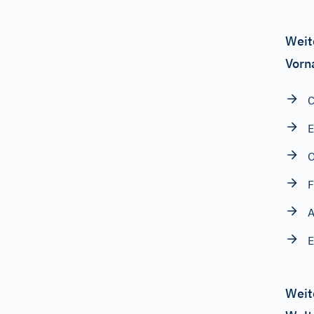
Weit
Vorn
E
O
F
E
Weit