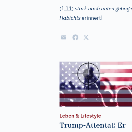
〈
〉
f.
11
stark nach unten gebog
Habichts
erinnert]
Leben & Lifestyle
Trump-Attentat: Er