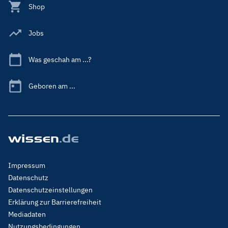
Shop
Jobs
Was geschah am ...?
Geboren am ...
Footer
Impressum
Menu
Datenschutz
Legal
Datenschutzeinstellungen
Erklärung zur Barrierefreiheit
Mediadaten
Nutzungsbedingungen