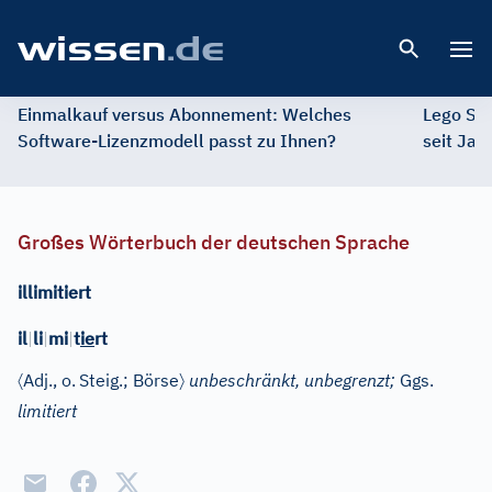
Open 
Einmalkauf versus Abonnement: Welches
Lego St
Software-Lizenzmodell passt zu Ihnen?
seit Jah
Großes Wörterbuch der deutschen Sprache
illimitiert
il
|
li
|
mi
|
t
ie
rt
〈
〉
Adj.
, o.
Steig.; Börse
unbeschränkt, unbegrenzt;
Ggs.
limitiert