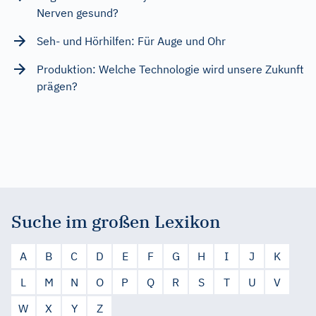
Nerven gesund?
Seh- und Hörhilfen: Für Auge und Ohr
Produktion: Welche Technologie wird unsere Zukunft
prägen?
Suche im großen Lexikon
A
B
C
D
E
F
G
H
I
J
K
L
M
N
O
P
Q
R
S
T
U
V
W
X
Y
Z