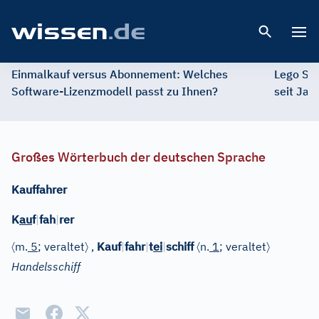
Open 
Einmalkauf versus Abonnement: Welches
Lego St
Software-Lizenzmodell passt zu Ihnen?
seit Jah
Großes Wörterbuch der deutschen Sprache
Kauffahrer
K
au
f
|
fah
|
rer
〈
〉
〈
〉
m.
5
; veraltet
,
Kauf
|
fahr
|
t
ei
|
schiff
n.
1
; veraltet
Handelsschiff