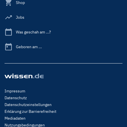
Shop
Jobs
Was geschah am ...?
Geboren am ...
Footer
Impressum
Menu
Datenschutz
Legal
Datenschutzeinstellungen
Erklärung zur Barrierefreiheit
Mediadaten
Nutzungsbedingungen