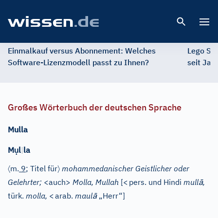
Open 
Einmalkauf versus Abonnement: Welches
Lego St
Software-Lizenzmodell passt zu Ihnen?
seit Jah
Großes Wörterbuch der deutschen Sprache
Mulla
ụ
M
l
|
la
〈
〉
m.
9
; Titel für
mohammedanischer Geistlicher oder
ā
Gelehrter;
<auch>
Molla, Mullah
[
<
pers.
und
Hindi
mull
,
ā
türk.
molla,
<
arab.
maul
„Herr“]