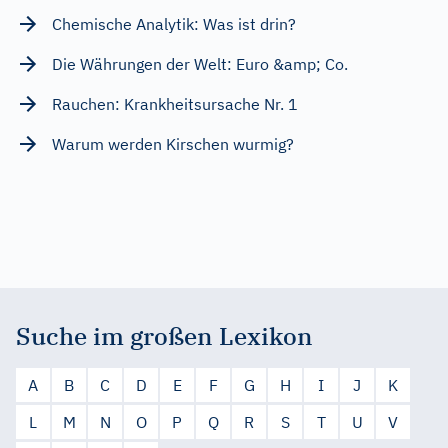
Chemische Analytik: Was ist drin?
Die Währungen der Welt: Euro &amp; Co.
Rauchen: Krankheitsursache Nr. 1
Warum werden Kirschen wurmig?
Suche im großen Lexikon
A
B
C
D
E
F
G
H
I
J
K
L
M
N
O
P
Q
R
S
T
U
V