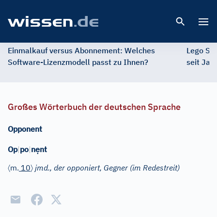
Open 
Einmalkauf versus Abonnement: Welches
Lego St
Software-Lizenzmodell passt zu Ihnen?
seit Jah
Großes Wörterbuch der deutschen Sprache
Opponent
ẹ
Op
|
po
|
n
nt
〈
〉
m.
10
jmd., der opponiert, Gegner (im Redestreit)