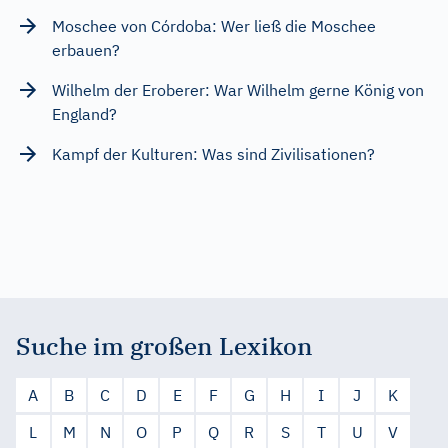
Moschee von Córdoba: Wer ließ die Moschee
erbauen?
Wilhelm der Eroberer: War Wilhelm gerne König von
England?
Kampf der Kulturen: Was sind Zivilisationen?
Suche im großen Lexikon
A
B
C
D
E
F
G
H
I
J
K
L
M
N
O
P
Q
R
S
T
U
V