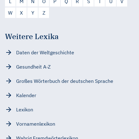
L
M
N
O
P
Q
R
S
T
U
V
W
X
Y
Z
Weitere Lexika
Daten der Weltgeschichte
Gesundheit A-Z
Großes Wörterbuch der deutschen Sprache
Kalender
Lexikon
Vornamenlexikon
Wahrig Fremdwörterlexikon