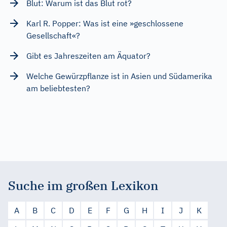
Blut: Warum ist das Blut rot?
Karl R. Popper: Was ist eine »geschlossene
Gesellschaft«?
Gibt es Jahreszeiten am Äquator?
Welche Gewürzpflanze ist in Asien und Südamerika
am beliebtesten?
Suche im großen Lexikon
A
B
C
D
E
F
G
H
I
J
K