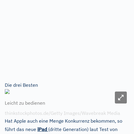
Die drei Besten
Bild ve
Leicht zu bedienen
thinkstockphotos.de/Getty Images/Wavebreak Media
Hat Apple auch eine Menge Konkurrenz bekommen, so
führt das neue
iPad
(dritte Generation) laut Test von