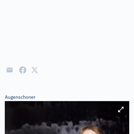
Augenschoner
Bild ve