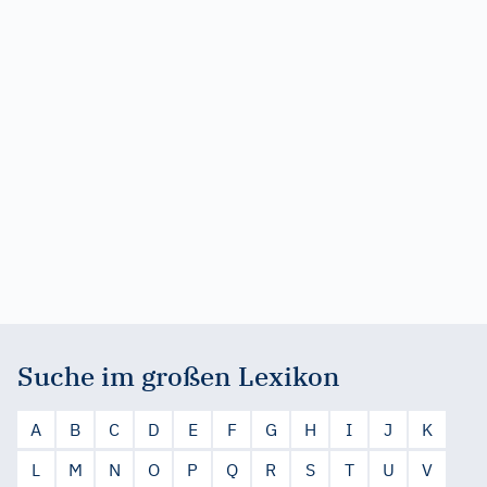
Suche im großen Lexikon
A
B
C
D
E
F
G
H
I
J
K
L
M
N
O
P
Q
R
S
T
U
V