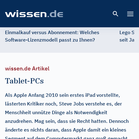
Open 
Einmalkauf versus Abonnement: Welches
Lego St
Software-Lizenzmodell passt zu Ihnen?
seit Jah
wissen.de Artikel
Tablet-PCs
Als Apple Anfang 2010 sein erstes iPad vorstellte,
lästerten Kritiker noch, Steve Jobs verstehe es, der
Menschheit unnütze Dinge als Notwendigkeit
anzudrehen. Mag sein, dass sie Recht hatten. Dennoch
änderte es nichts daran, dass Apple damit ein kleines
Segment auf dem Computermarkt ganz groß gemacht