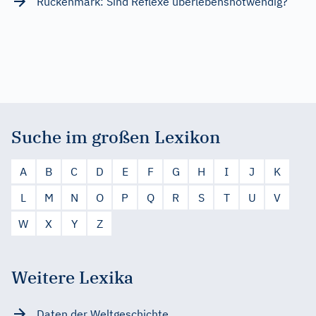
Rückenmark: Sind Reflexe überlebensnotwendig?
Suche im großen Lexikon
A
B
C
D
E
F
G
H
I
J
K
L
M
N
O
P
Q
R
S
T
U
V
W
X
Y
Z
Weitere Lexika
Daten der Weltgeschichte