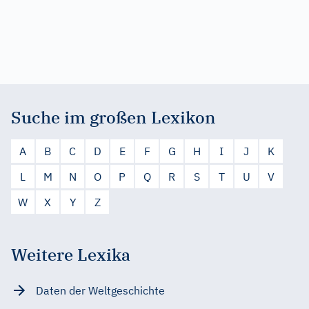
Suche im großen Lexikon
A
B
C
D
E
F
G
H
I
J
K
L
M
N
O
P
Q
R
S
T
U
V
W
X
Y
Z
Weitere Lexika
Daten der Weltgeschichte