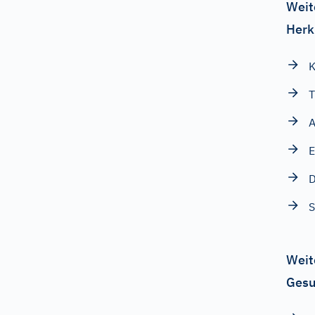
Weit
Herk
T
A
E
Weit
Gesu