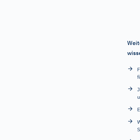
Weit
wiss
F
f
J
u
E
W
S