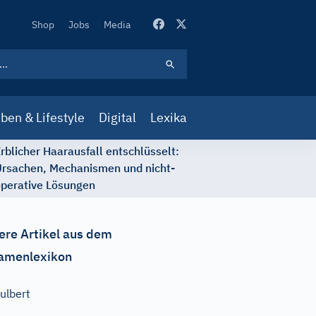
Secondary
Shop
Jobs
Media
Navigation
ben & Lifestyle
Digital
Lexika
rblicher Haarausfall entschlüsselt:
rsachen, Mechanismen und nicht-
perative Lösungen
ere Artikel aus dem
amenlexikon
ulbert