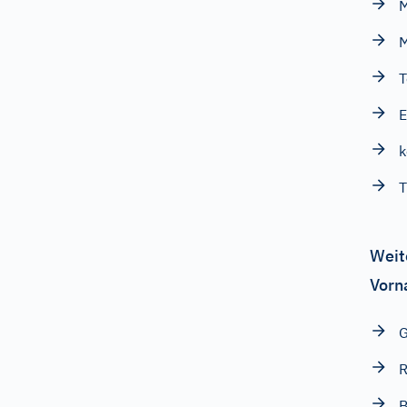
M
M
T
E
k
Weit
Vorn
R
B