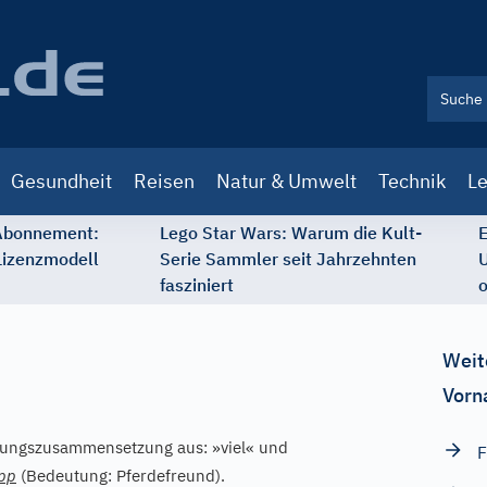
Gesundheit
Reisen
Natur & Umwelt
Technik
Le
 Abonnement:
Lego Star Wars: Warum die Kult-
E
Lizenzmodell
Serie Sammler seit Jahrzehnten
U
fasziniert
o
Weit
Vorn
tungszusammensetzung aus: »viel« und
F
ipp
(Bedeutung: Pferdefreund).