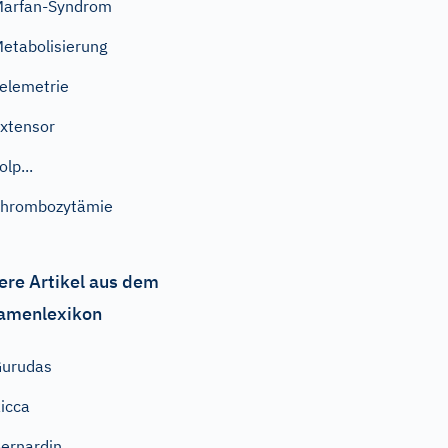
arfan-Syndrom
etabolisierung
elemetrie
xtensor
olp...
Thrombozytämie
ere Artikel aus dem
amenlexikon
Gurudas
icca
ernardin