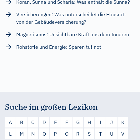
Koran, Sunna und Scharia: Was enthält die Sunna?
Versicherungen: Was unterscheidet die Hausrat-
von der Gebäudeversicherung?
Magnetismus: Unsichtbare Kraft aus dem Inneren
Rohstoffe und Energie: Sparen tut not
Suche im großen Lexikon
A
B
C
D
E
F
G
H
I
J
K
L
M
N
O
P
Q
R
S
T
U
V