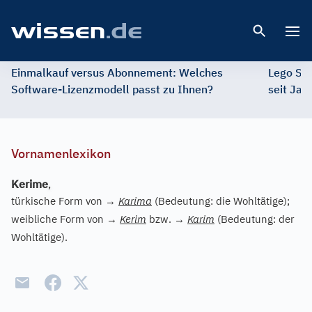
Open 
Einmalkauf versus Abonnement: Welches
Lego St
Software-Lizenzmodell passt zu Ihnen?
seit Jah
Vornamenlexikon
Kerime
,
türkische Form von
→
Karima
(Bedeutung: die Wohltätige);
weibliche Form von
→
Kerim
bzw.
→
Karim
(Bedeutung: der
Wohltätige).