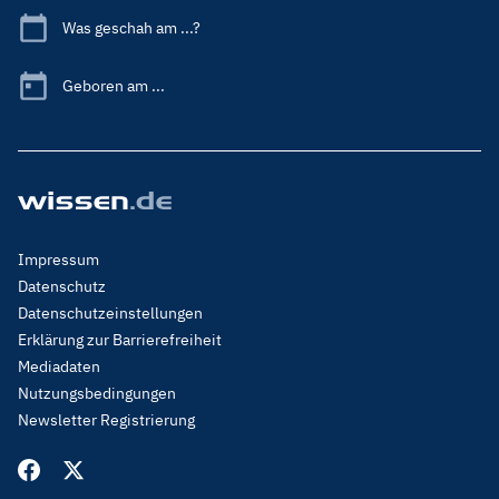
Was geschah am ...?
Geboren am ...
Footer
Impressum
Menu
Datenschutz
Legal
Datenschutzeinstellungen
Erklärung zur Barrierefreiheit
Mediadaten
Nutzungsbedingungen
Newsletter Registrierung