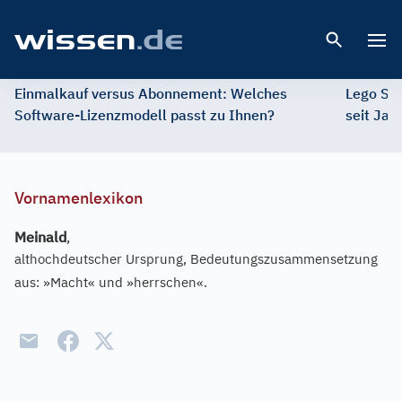
Open 
Einmalkauf versus Abonnement: Welches
Lego St
Software-Lizenzmodell passt zu Ihnen?
seit Jah
Vornamenlexikon
Meinald
,
althochdeutscher Ursprung, Bedeutungszusammensetzung
aus: »Macht« und »herrschen«.