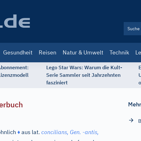
Gesundheit
Reisen
Natur & Umwelt
Technik
Le
 Abonnement:
Lego Star Wars: Warum die Kult-
E
Lizenzmodell
Serie Sammler seit Jahrzehnten
U
fasziniert
o
erbuch
Mehr
B
öhnlich
♦
aus
lat.
concilians,
Gen.
-
antis,