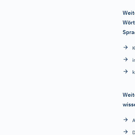
Weit
Wört
Spra
K
i
k
Weit
wiss
A
D