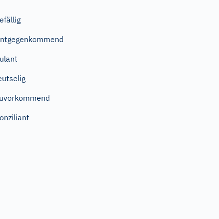
efällig
entgegenkommend
ulant
eutselig
zuvorkommend
onziliant