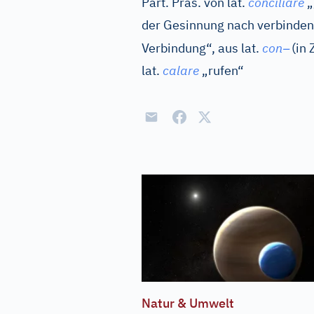
Part. Präs. von
lat.
conciliare
„
der Gesinnung nach verbinden
–
Verbindung“, aus
lat.
con
(in 
lat.
calare
„rufen“
Natur & Umwelt