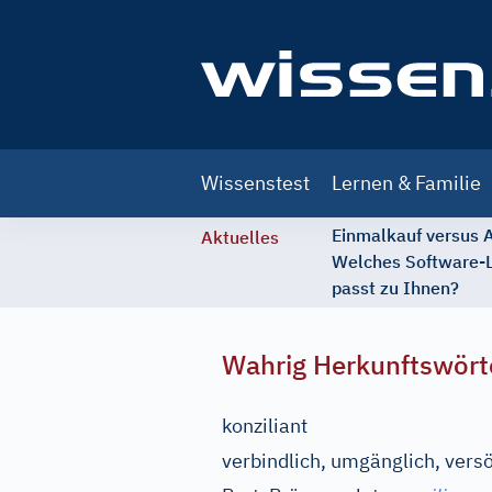
Main
Wissenstest
Lernen & Familie
navigation
Einmalkauf versus
Aktuelles
Welches Software-
passt zu Ihnen?
Wahrig Herkunftswört
konziliant
verbindlich, umgänglich, vers