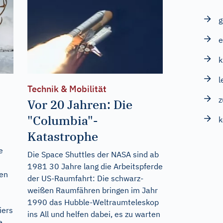
g
k
l
Technik & Mobilität
Vor 20 Jahren: Die
"Columbia"-
k
Katastrophe
e
Die Space Shuttles der NASA sind ab
1981 30 Jahre lang die Arbeitspferde
hen
der US-Raumfahrt: Die schwarz-
weißen Raumfähren bringen im Jahr
1990 das Hubble-Weltraumteleskop
iers
ins All und helfen dabei, es zu warten
e