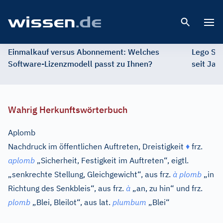
Open 
Einmalkauf versus Abonnement: Welches
Lego St
Software-Lizenzmodell passt zu Ihnen?
seit Jah
Wahrig Herkunftswörterbuch
Aplomb
Nachdruck im öffentlichen Auftreten, Dreistigkeit
♦
frz.
aplomb
„Sicherheit, Festigkeit im Auftreten“, eigtl.
„senkrechte Stellung, Gleichgewicht“, aus
frz.
à plomb
„in
Richtung des Senkbleis“, aus
frz.
à
„an, zu hin“ und
frz.
plomb
„Blei, Bleilot“, aus
lat.
plumbum
„Blei“