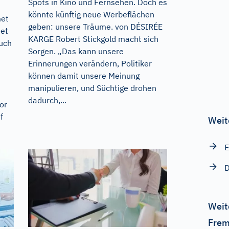
Spots in Kino und Fernsehen. Doch es
könnte künftig neue Werbeflächen
met
geben: unsere Träume. von DÉSIRÉE
det
KARGE Robert Stickgold macht sich
auch
Sorgen. „Das kann unsere
Erinnerungen verändern, Politiker
können damit unsere Meinung
manipulieren, und Süchtige drohen
dadurch,...
or
f
Weit
E
D
Weit
Frem