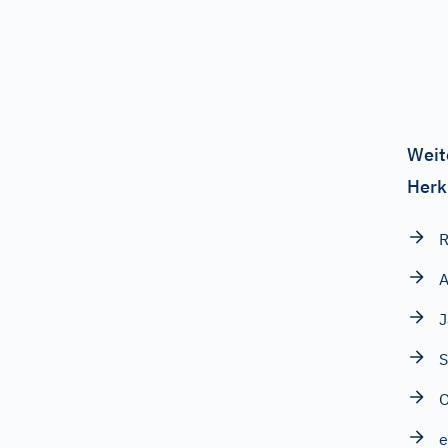
Weit
Herk
R
A
J
S
O