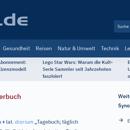
Gesundheit
Reisen
Natur & Umwelt
Technik
Le
 Abonnement:
Lego Star Wars: Warum die Kult-
E
Lizenzmodell
Serie Sammler seit Jahrzehnten
U
fasziniert
o
erbuch
Weit
Syno
E
n
♦
lat.
diarium
„Tagebuch; täglich