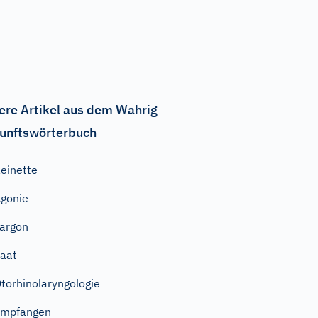
ere Artikel aus dem Wahrig
unftswörterbuch
einette
gonie
argon
aat
torhinolaryngologie
empfangen