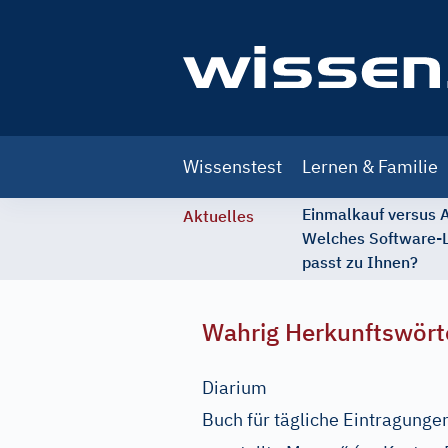
Main
Wissenstest
Lernen & Familie
navigation
Einmalkauf versus
Aktuelles
Welches Software-
passt zu Ihnen?
Wahrig Herkunftswört
Diarium
Buch für tägliche Eintragunge