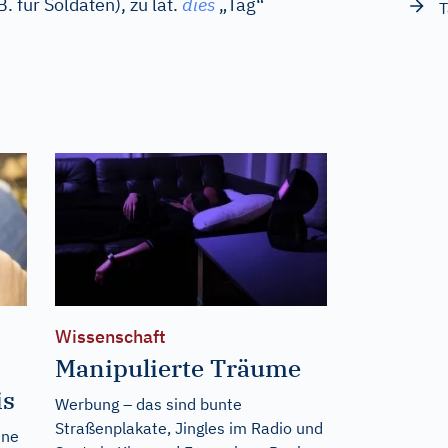
B. für Soldaten), zu
lat.
dies
„Tag“
T
Wissenschaft
Manipulierte Träume
is
Werbung – das sind bunte
Straßenplakate, Jingles im Radio und
ine