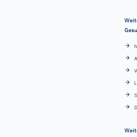
Weit
Gesu
h
V
S
Weit