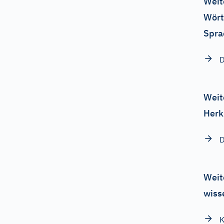
Weit
Wört
Spra
D
Weit
Herk
D
Weit
wiss