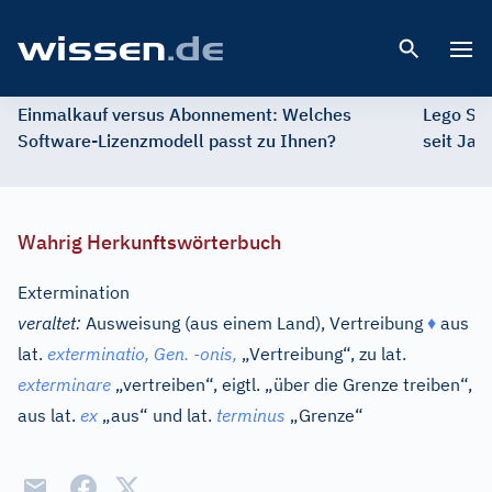
Open 
Einmalkauf versus Abonnement: Welches
Lego St
Software-Lizenzmodell passt zu Ihnen?
seit Jah
Wahrig Herkunftswörterbuch
Extermination
veraltet:
Ausweisung (aus einem Land), Vertreibung
♦
aus
lat.
exterminatio,
Gen.
-
onis,
„Vertreibung“, zu
lat.
exterminare
„vertreiben“, eigtl. „über die Grenze treiben“,
aus
lat.
ex
„aus“ und
lat.
terminus
„Grenze“