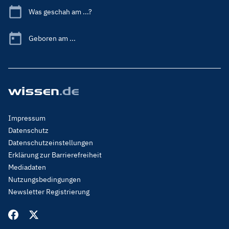
Was geschah am ...?
Geboren am ...
Footer
Impressum
Menu
Datenschutz
Legal
Datenschutzeinstellungen
Erklärung zur Barrierefreiheit
Mediadaten
Nutzungsbedingungen
Newsletter Registrierung