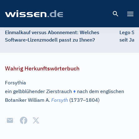
Open 
Einmalkauf versus Abonnement: Welches
Lego St
Software-Lizenzmodell passt zu Ihnen?
seit Jah
Wahrig Herkunftswörterbuch
Forsythia
ein gelbblühender Zierstrauch
♦
nach dem englischen
–
Botaniker William A.
Forsyth
(1737
1804)