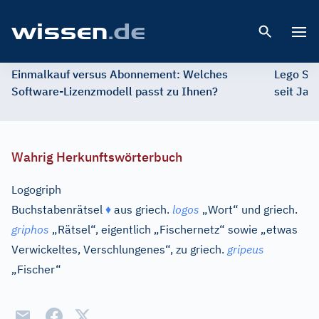
Open 
Einmalkauf versus Abonnement: Welches
Lego St
Software-Lizenzmodell passt zu Ihnen?
seit Jah
Wahrig Herkunftswörterbuch
Logogriph
Buchstabenrätsel
♦
aus
griech.
logos
„Wort“ und
griech.
griphos
„Rätsel“, eigentlich „Fischernetz“ sowie „etwas
Verwickeltes, Verschlungenes“, zu
griech.
gripeus
„Fischer“