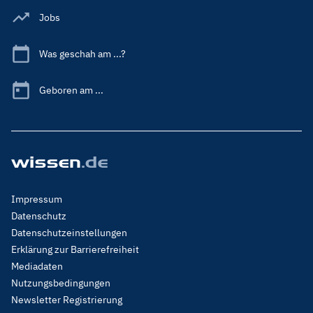
Jobs
Was geschah am ...?
Geboren am ...
Footer
Impressum
Menu
Datenschutz
Legal
Datenschutzeinstellungen
Erklärung zur Barrierefreiheit
Mediadaten
Nutzungsbedingungen
Newsletter Registrierung