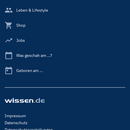
Leben & Lifestyle
Shop
Jobs
Was geschah am ...?
Geboren am ...
Footer
Impressum
Menu
Datenschutz
Legal
Datenschutzeinstellungen