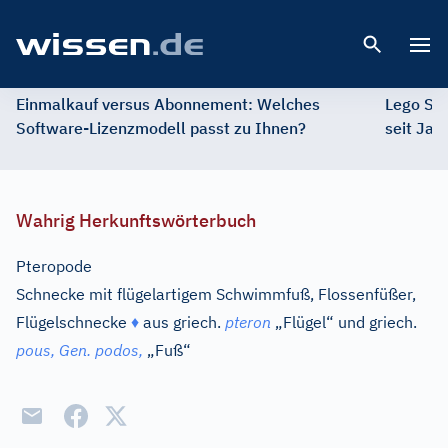
Open 
Einmalkauf versus Abonnement: Welches
Lego St
Software-Lizenzmodell passt zu Ihnen?
seit Jah
Wahrig Herkunftswörterbuch
Pteropode
Schnecke mit flügelartigem Schwimmfuß, Flossenfüßer,
Flügelschnecke
♦
aus
griech.
pteron
„Flügel“ und
griech.
pous,
Gen.
podos,
„Fuß“