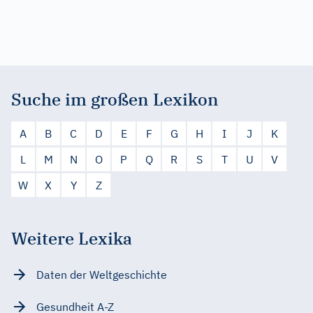
Suche im großen Lexikon
A
B
C
D
E
F
G
H
I
J
K
L
M
N
O
P
Q
R
S
T
U
V
W
X
Y
Z
Weitere Lexika
Daten der Weltgeschichte
Gesundheit A-Z