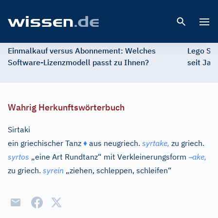
Open 
Einmalkauf versus Abonnement: Welches
Lego St
Software-Lizenzmodell passt zu Ihnen?
seit Jah
Wahrig Herkunftswörterbuch
Sirtaki
ein griechischer Tanz
♦
aus
neugriech.
syrtake,
zu
griech.
–
syrtos
„eine Art Rundtanz“ mit Verkleinerungsform
ake,
zu
griech.
syrein
„ziehen, schleppen, schleifen“