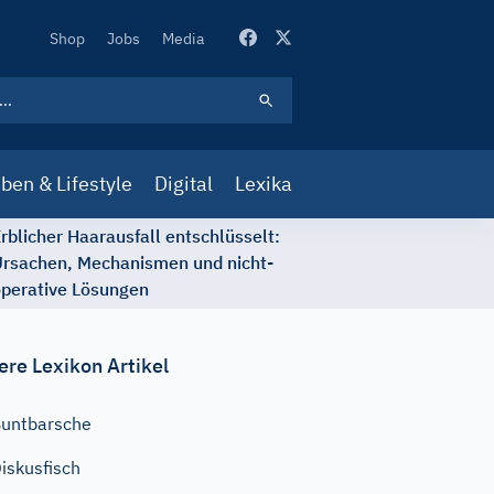
Secondary
Shop
Jobs
Media
Navigation
ben & Lifestyle
Digital
Lexika
rblicher Haarausfall entschlüsselt:
rsachen, Mechanismen und nicht-
perative Lösungen
ere Lexikon Artikel
untbarsche
iskusfisch