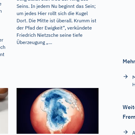
e
Seins. In jedem Nu beginnt das Sein;
n
um jedes Hier rollt sich die Kugel
Dort. Die Mitte ist überall. Krumm ist
der Pfad der Ewigkeit“, verkündete
Friedrich Nietzsche seine tiefe
er
Überzeugung „...
och
ent
Mehr
M
H
Weit
Frem
A