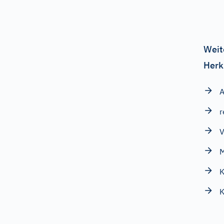
Weit
Herk
A
r
V
M
K
K