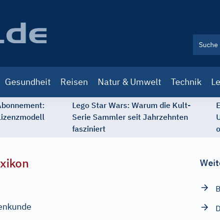
Gesundheit
Reisen
Natur & Umwelt
Technik
Le
 Abonnement:
Lego Star Wars: Warum die Kult-
E
Lizenzmodell
Serie Sammler seit Jahrzehnten
U
fasziniert
o
xikon
Weit
B
enkunde
D