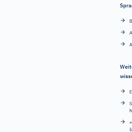
Spra
B
A
A
Weit
wiss
E
N
»
I