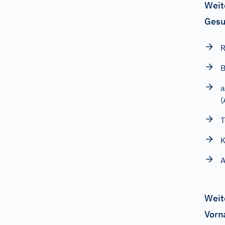
Weit
Gesu
R
B
a
(
T
K
A
Weit
Vorn