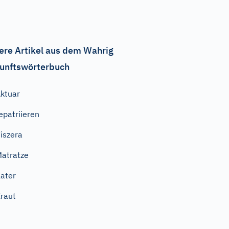
ere Artikel aus dem Wahrig
unftswörterbuch
ktuar
epatriieren
iszera
atratze
ater
raut