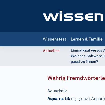
Main
Wissenstest
Lernen & Familie
navigation
Einmalkauf versus
Aktuelles
Welches Software-
passt zu Ihnen?
Wahrig Fremdwörterle
Aquaristik
ị
〈
–
〉
Aqua
|
r
s
|
tik
f.;
; unz.
Aquari