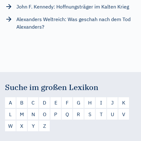
John F. Kennedy: Hoffnungsträger im Kalten Krieg
Alexanders Weltreich: Was geschah nach dem Tod
Alexanders?
Suche im großen Lexikon
A
B
C
D
E
F
G
H
I
J
K
L
M
N
O
P
Q
R
S
T
U
V
W
X
Y
Z