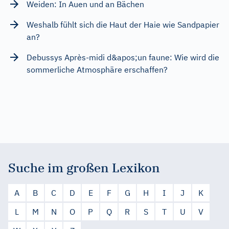
Weiden: In Auen und an Bächen
Weshalb fühlt sich die Haut der Haie wie Sandpapier
an?
Debussys Après-midi d&apos;un faune: Wie wird die
sommerliche Atmosphäre erschaffen?
Suche im großen Lexikon
A
B
C
D
E
F
G
H
I
J
K
L
M
N
O
P
Q
R
S
T
U
V