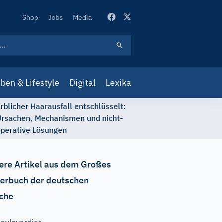
Secondary
Shop
Jobs
Media
Navigation
ben & Lifestyle
Digital
Lexika
rblicher Haarausfall entschlüsselt:
rsachen, Mechanismen und nicht-
perative Lösungen
ere Artikel aus dem Großes
erbuch der deutschen
che