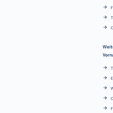
F
T
C
Weit
Vorn
W
C
F