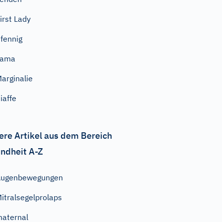
irst Lady
fennig
Lama
arginalie
iaffe
ere Artikel aus dem Bereich
ndheit A-Z
Augenbewegungen
itralsegelprolaps
aternal