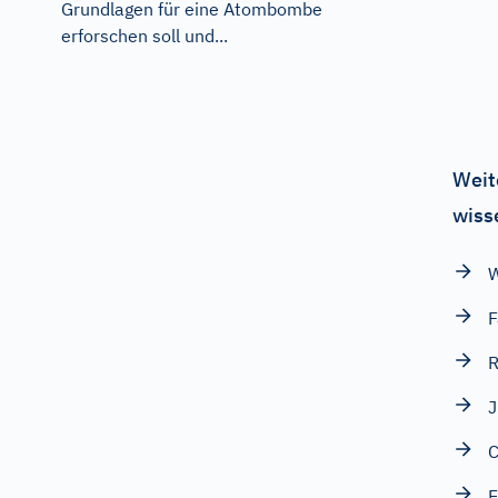
Grundlagen für eine Atombombe
erforschen soll und...
Weit
wiss
W
F
R
J
C
E