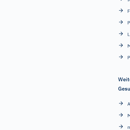
F
P
M
P
Weit
Gesu
M
m