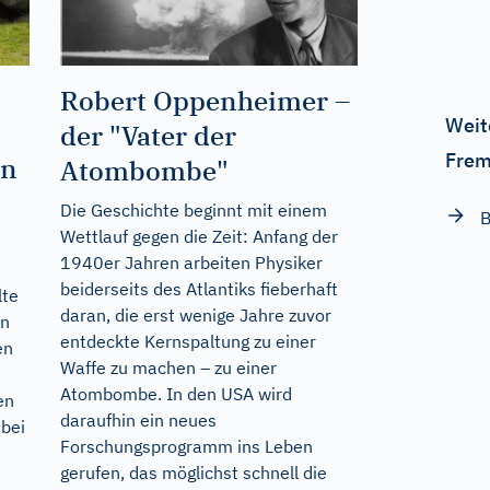
Robert Oppenheimer –
Weit
der "Vater der
Frem
en
Atombombe"
Die Geschichte beginnt mit einem
B
Wettlauf gegen die Zeit: Anfang der
1940er Jahren arbeiten Physiker
beiderseits des Atlantiks fieberhaft
lte
daran, die erst wenige Jahre zuvor
in
entdeckte Kernspaltung zu einer
en
Waffe zu machen – zu einer
Atombombe. In den USA wird
en
daraufhin ein neues
 bei
Forschungsprogramm ins Leben
gerufen, das möglichst schnell die