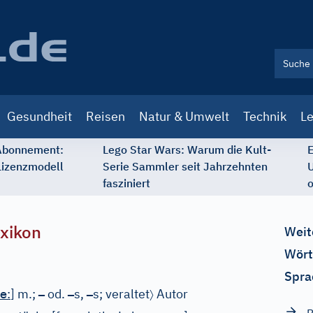
Gesundheit
Reisen
Natur & Umwelt
Technik
Le
 Abonnement:
Lego Star Wars: Warum die Kult-
E
Lizenzmodell
Serie Sammler seit Jahrzehnten
U
fasziniert
o
xikon
Weit
Wört
Spra
e
–
–
–
〉
:
]
m.;
od.
s,
s;
veraltet
Autor