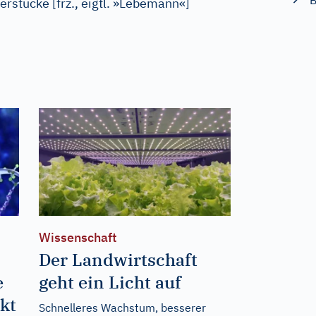
B
terstücke
[
frz., eigtl. »Lebemann«
]
Wissenschaft
!
Der Landwirtschaft
e
geht ein Licht auf
kt
Schnelleres Wachstum, besserer