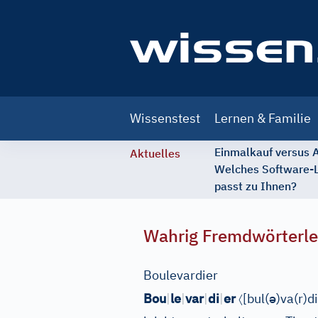
Main
Wissenstest
Lernen & Familie
navigation
Einmalkauf versus
Aktuelles
Welches Software-
passt zu Ihnen?
Wahrig Fremdwörterle
Boulevardier
〈
ə
Bou
|
le
|
var
|
di
|
er
[bul(
)va(r)di