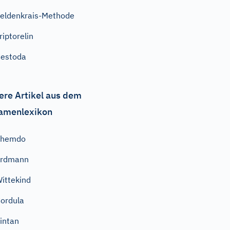
eldenkrais-Methode
riptorelin
estoda
ere Artikel aus dem
amenlexikon
Themdo
Erdmann
ittekind
ordula
intan