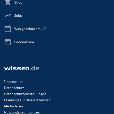
Shop
Jobs
Was geschah am ...?
Geboren am ...
Footer
Impressum
Menu
Datenschutz
Legal
Datenschutzeinstellungen
Erklärung zur Barrierefreiheit
Mediadaten
Nutzungsbedingungen