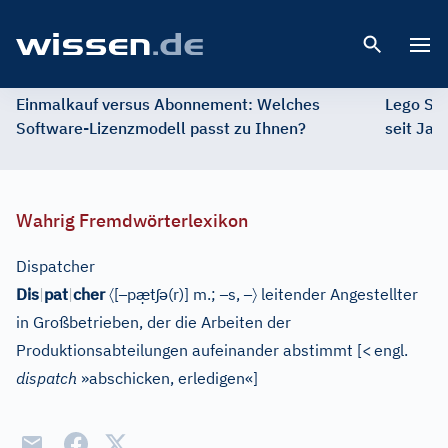
Open 
Einmalkauf versus Abonnement: Welches
Lego St
Software-Lizenzmodell passt zu Ihnen?
seit Jah
Wahrig Fremdwörterlexikon
Dispatcher
〈
–
æ̣
ʃ
ə
–
–
〉
Dis
|
pat
|
cher
[
p
t
(r)
]
m.;
s,
leitender Angestellter
in Großbetrieben, der die Arbeiten der
Produktionsabteilungen aufeinander abstimmt
[
<
engl.
dispatch
»abschicken, erledigen«
]