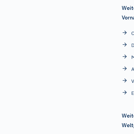
Weit
Vorn
C
D
A
E
Weit
Welt