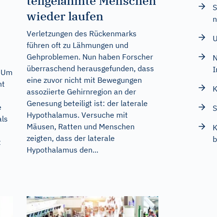
teilgelähmte Menschen
S
wieder laufen
n
Verletzungen des Rückenmarks
U
führen oft zu Lähmungen und
Gehproblemen. Nun haben Forscher
N
überraschend herausgefunden, dass
I
. Um
eine zuvor nicht mit Bewegungen
nt
K
assoziierte Gehirnregion an der
Genesung beteiligt ist: der laterale
e
S
Hypothalamus. Versuche mit
als
Mäusen, Ratten und Menschen
K
zeigten, dass der laterale
b
t
Hypothalamus den...