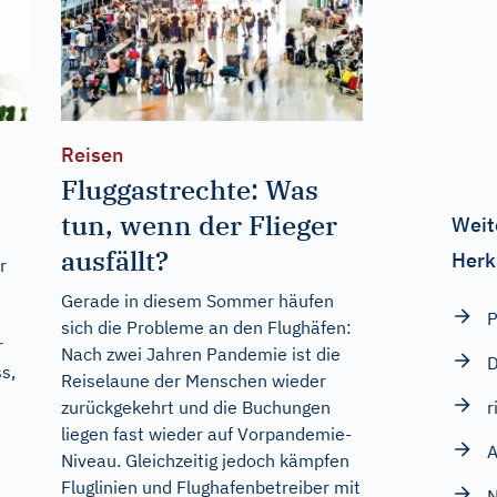
Reisen
Fluggastrechte: Was
tun, wenn der Flieger
Weit
ausfällt?
Herk
r
Gerade in diesem Sommer häufen
P
sich die Probleme an den Flughäfen:
r
Nach zwei Jahren Pandemie ist die
D
s,
Reiselaune der Menschen wieder
r
zurückgekehrt und die Buchungen
liegen fast wieder auf Vorpandemie-
Niveau. Gleichzeitig jedoch kämpfen
Fluglinien und Flughafenbetreiber mit
N