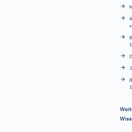
N
A
v
B
D
J
B
1
Weit
Wiss