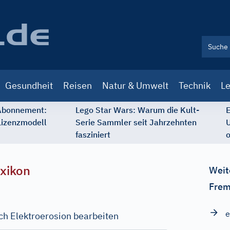
Gesundheit
Reisen
Natur & Umwelt
Technik
Le
 Abonnement:
Lego Star Wars: Warum die Kult-
E
Lizenzmodell
Serie Sammler seit Jahrzehnten
U
fasziniert
o
xikon
Weit
Frem
e
ch Elektroerosion bearbeiten