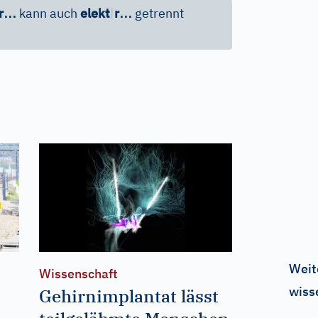
…
…
r
kann auch
elekt
|
r
getrennt
Weit
Wissenschaft
wiss
Gehirnimplantat lässt