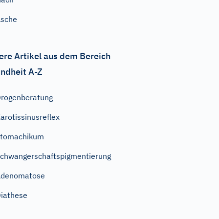
Asche
ere Artikel aus dem Bereich
ndheit A-Z
rogenberatung
arotissinusreflex
Stomachikum
chwangerschaftspigmentierung
Adenomatose
iathese