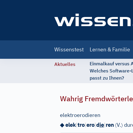
Main
Wissenstest
Lernen & Familie
navigation
Einmalkauf versus
Aktuelles
Welches Software-
passt zu Ihnen?
Wahrig Fremdwörterle
elektroerodieren
〈
〉
◆ elek
|
tro
|
ero
|
d
ie
|
ren
V.
dur