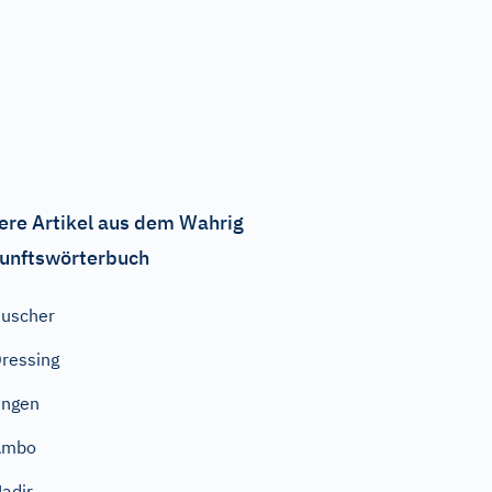
ere Artikel aus dem Wahrig
unftswörterbuch
uscher
ressing
ingen
Ambo
adir