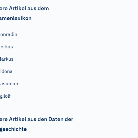
ere Artikel aus dem
amenlexikon
onradin
orkas
Markus
ldona
Vasuman
gilolf
ere Artikel aus den Daten der
geschichte