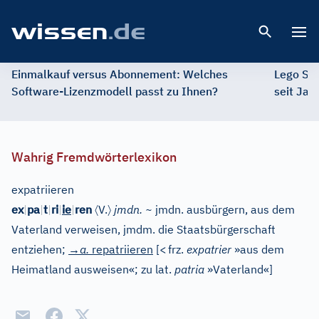
Open 
Einmalkauf versus Abonnement: Welches
Lego St
Software-Lizenzmodell passt zu Ihnen?
seit Jah
Wahrig Fremdwörterlexikon
expatriieren
〈
〉
ex
|
pa
|
t
|
ri
|
ie
|
ren
V.
jmdn. ~
jmdn. ausbürgern, aus dem
Vaterland verweisen, jmdm. die Staatsbürgerschaft
entziehen
;
→a.
repatriieren
[
<
frz.
expatrier
»aus dem
Heimatland ausweisen«; zu lat.
patria
»Vaterland«
]