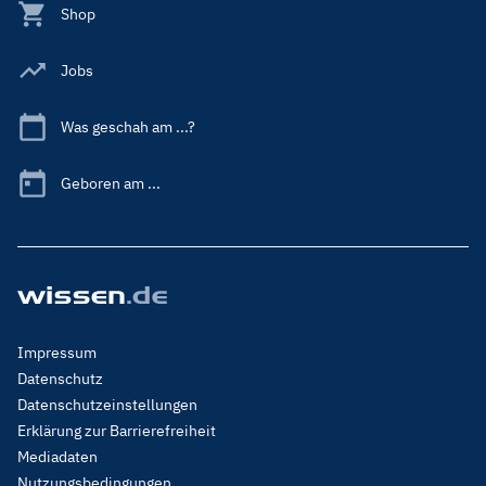
Shop
Jobs
Was geschah am ...?
Geboren am ...
Footer
Impressum
Menu
Datenschutz
Legal
Datenschutzeinstellungen
Erklärung zur Barrierefreiheit
Mediadaten
Nutzungsbedingungen