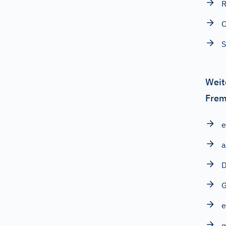
R
C
S
Weit
Frem
e
a
D
e
m