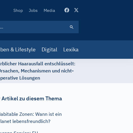
Secondary
Shop
Jobs
Media
Navigation
ben & Lifestyle
Digital
Lexika
rblicher Haarausfall entschlüsselt:
rsachen, Mechanismen und nicht-
perative Lösungen
 Artikel zu diesem Thema
abitable Zonen: Wann ist ein
lanet lebensfreundlich?