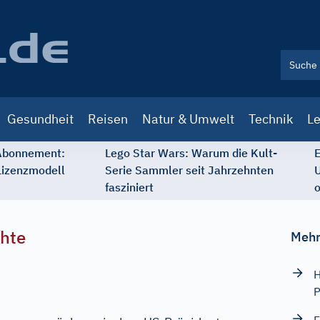
Gesundheit
Reisen
Natur & Umwelt
Technik
Le
 Abonnement:
Lego Star Wars: Warum die Kult-
E
Lizenzmodell
Serie Sammler seit Jahrzehnten
U
fasziniert
o
chte
Mehr
H
P