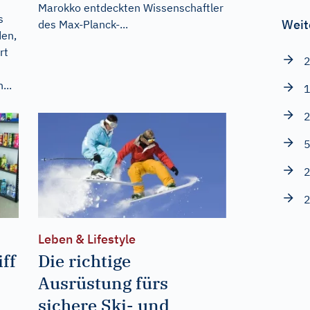
Marokko entdeckten Wissenschaftler
s
Weit
des Max-Planck-...
den,
rt
2
...
1
2
5
2
2
Leben & Lifestyle
iff
Die richtige
Ausrüstung fürs
sichere Ski- und