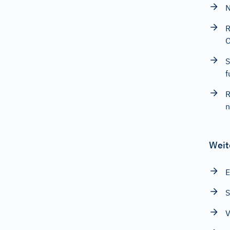
N
R
O
S
f
R
n
Weit
E
S
V