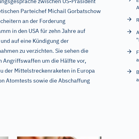
E
tungsgespräche zwischen US-Präsident
A
ischen Parteichef Michail Gorbatschow
R
scheitern an der Forderung
mm in den USA für zehn Jahre auf
A
"
 und auf eine Kündigung der
hmen zu verzichten. Sie sehen die
F
a
 Angriffswaffen um die Hälfte vor,
u der Mittelstreckenraketen in Europa
B
a
von Atomtests sowie die Abschaffung