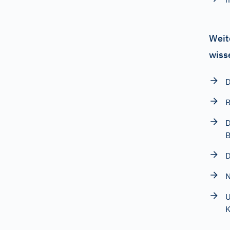
Weit
wiss
D
B
D
B
D
N
U
K