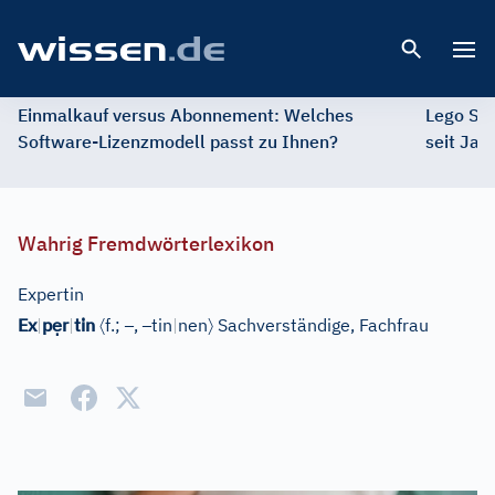
Open 
Einmalkauf versus Abonnement: Welches
Lego St
Software-Lizenzmodell passt zu Ihnen?
seit Jah
Wahrig Fremdwörterlexikon
Expertin
ẹ
〈
–
–
〉
Ex
|
p
r
|
tin
f.;
,
tin
|
nen
Sachverständige, Fachfrau