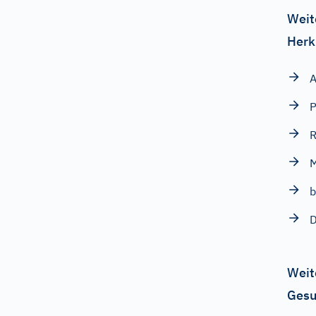
Weit
Herk
A
R
b
D
Weit
Gesu