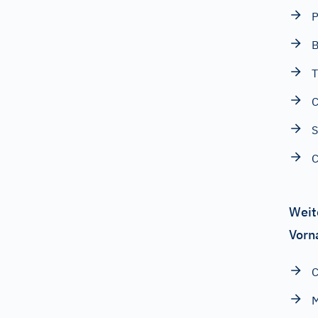
P
B
T
C
S
C
Weit
Vorn
C
M