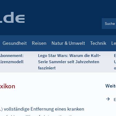
Gesundheit
Reisen
Natur & Umwelt
Technik
Le
 Abonnement:
Lego Star Wars: Warum die Kult-
E
Lizenzmodell
Serie Sammler seit Jahrzehnten
U
fasziniert
o
xikon
Weit
E
〉
.
vollständige Entfernung eines kranken