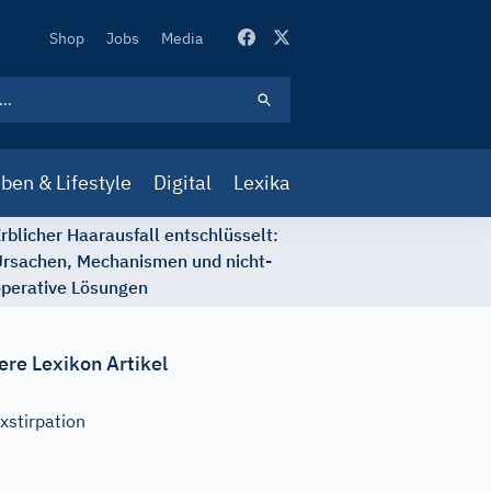
Secondary
Shop
Jobs
Media
Navigation
ben & Lifestyle
Digital
Lexika
rblicher Haarausfall entschlüsselt:
rsachen, Mechanismen und nicht-
perative Lösungen
ere Lexikon Artikel
xstirpation