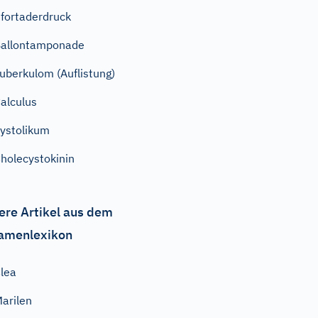
fortaderdruck
allontamponade
uberkulom (Auflistung)
alculus
ystolikum
holecystokinin
ere Artikel aus dem
amenlexikon
lea
arilen