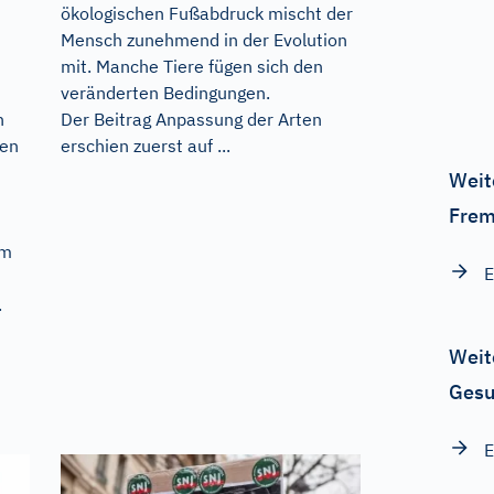
ökologischen Fußabdruck mischt der
Mensch zunehmend in der Evolution
mit. Manche Tiere fügen sich den
veränderten Bedingungen.
n
Der Beitrag
Anpassung der Arten
ken
erschien zuerst auf
...
Weit
Frem
im
E
.
Weit
Gesu
E