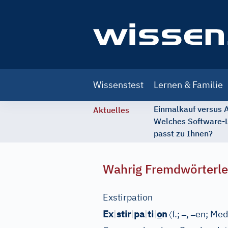
Main
Wissenstest
Lernen & Familie
navigation
Einmalkauf versus
Aktuelles
Welches Software-
passt zu Ihnen?
Wahrig Fremdwörterle
Exstirpation
〈
–
–
Ex
|
stir
|
pa
|
ti
|
o
n
f.;
,
en;
Med