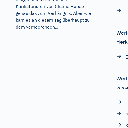
Karikaturisten von Charlie Hebdo
E
genau das zum Verhängnis. Aber wie
kam es an diesem Tag überhaupt zu
dem verheerenden...
Weit
Herk
E
Weit
wiss
H
M
K