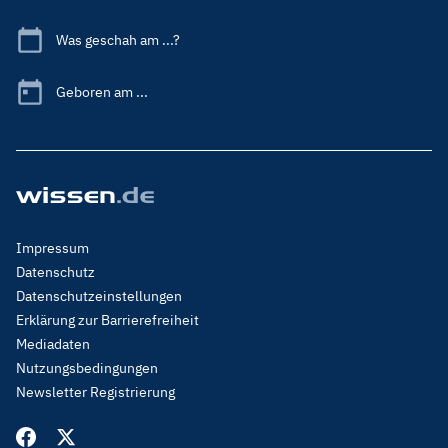
Was geschah am ...?
Geboren am ...
Footer
Impressum
Menu
Datenschutz
Legal
Datenschutzeinstellungen
Erklärung zur Barrierefreiheit
Mediadaten
Nutzungsbedingungen
Newsletter Registrierung