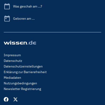
Was geschah am ...?
Geboren am ...
Footer
Impressum
Menu
Datenschutz
Legal
Datenschutzeinstellungen
Erklärung zur Barrierefreiheit
Mediadaten
Nutzungsbedingungen
Newsletter Registrierung