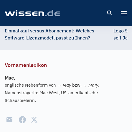
Open 
Einmalkauf versus Abonnement: Welches
Lego St
Software-Lizenzmodell passt zu Ihnen?
seit Jah
Vornamenlexikon
Mae
,
englische Nebenform von
→
May
bzw.
→
Mary
.
Namensträgerin: Mae West, US-amerikanische
Schauspielerin.