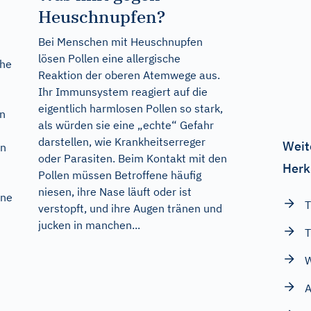
Heuschnupfen?
Bei Menschen mit Heuschnupfen
lösen Pollen eine allergische
che
Reaktion der oberen Atemwege aus.
Ihr Immunsystem reagiert auf die
eigentlich harmlosen Pollen so stark,
en
als würden sie eine „echte“ Gefahr
darstellen, wie Krankheitserreger
Weit
en
oder Parasiten. Beim Kontakt mit den
Herk
Pollen müssen Betroffene häufig
niesen, ihre Nase läuft oder ist
ine
T
verstopft, und ihre Augen tränen und
jucken in manchen...
T
W
A