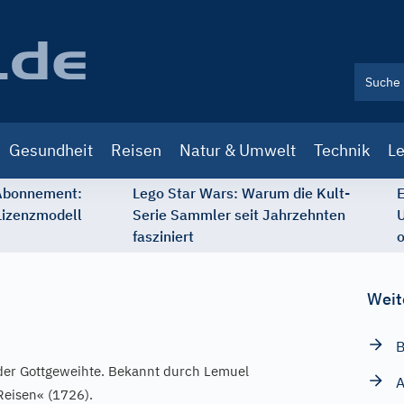
Gesundheit
Reisen
Natur & Umwelt
Technik
Le
 Abonnement:
Lego Star Wars: Warum die Kult-
E
Lizenzmodell
Serie Sammler seit Jahrzehnten
U
fasziniert
o
Weit
B
der Gottgeweihte. Bekannt durch Lemuel
A
Reisen« (1726).