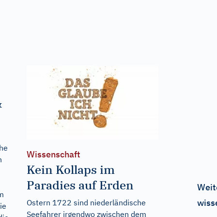
&
che
Wissenschaft
n
Kein Kollaps im
Paradies auf Erden
Weit
m
wiss
Ostern 1722 sind niederländische
ie
Seefahrer irgendwo zwischen dem