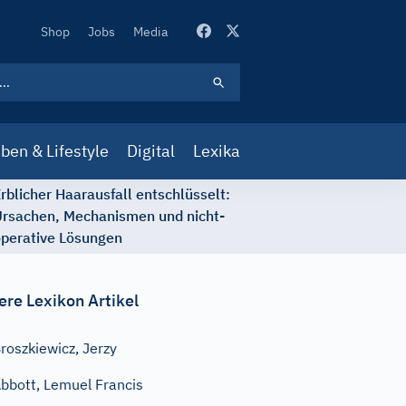
Secondary
Shop
Jobs
Media
Navigation
ben & Lifestyle
Digital
Lexika
rblicher Haarausfall entschlüsselt:
rsachen, Mechanismen und nicht-
perative Lösungen
ere Lexikon Artikel
roszkiewicz, Jerzy
bbott, Lemuel Francis