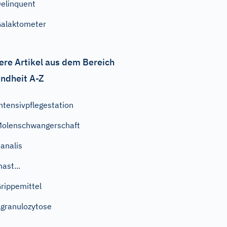
elinquent
alaktometer
ere Artikel aus dem Bereich
ndheit A-Z
ntensivpflegestation
olenschwangerschaft
analis
ast...
rippemittel
granulozytose