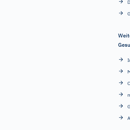
D
G
Weit
Gesu
I
M
C
m
G
A