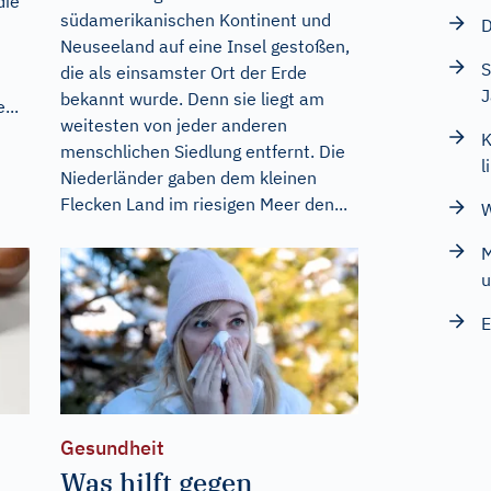
die
südamerikanischen Kontinent und
D
Neuseeland auf eine Insel gestoßen,
S
die als einsamster Ort der Erde
J
bekannt wurde. Denn sie liegt am
...
weitesten von jeder anderen
K
menschlichen Siedlung entfernt. Die
l
Niederländer gaben dem kleinen
Flecken Land im riesigen Meer den...
W
M
u
E
Gesundheit
Was hilft gegen