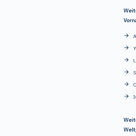
Weit
Vorn
A
L
S
C
I
Weit
Welt