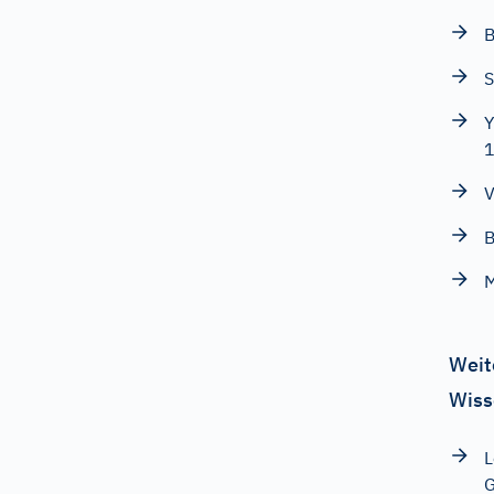
B
S
Y
V
B
M
Weit
Wiss
L
G