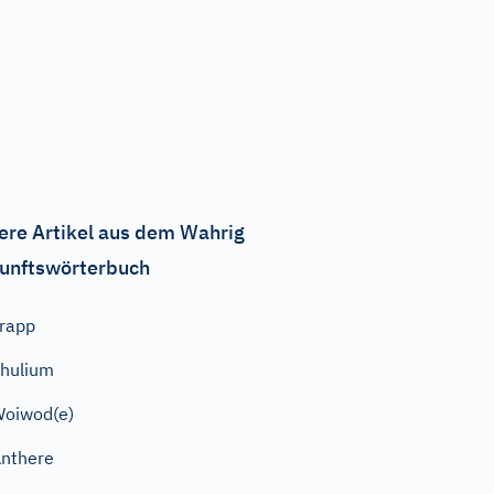
ere Artikel aus dem Wahrig
unftswörterbuch
rapp
hulium
oiwod(e)
nthere