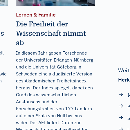
Lernen & Familie
Die Freiheit der
es
Wissenschaft nimmt
ab
ll
In diesem Jahr geben Forschende
der Universitäten Erlangen-Nürnberg
und die Universität Göteborg in
Weit
wie
Schweden eine aktualisierte Version
Herk
n
des Akademischen Freiheitsindex
heraus. Der Index spiegelt dabei den
Grad des wissenschaftlichen
I
Austauschs und der
B
Forschungsfreiheit von 177 Ländern
auf einer Skala von Null bis eins
S
wider. Der AFI liefert Daten zur
Wissenschaftsfreiheit weltweit für
L