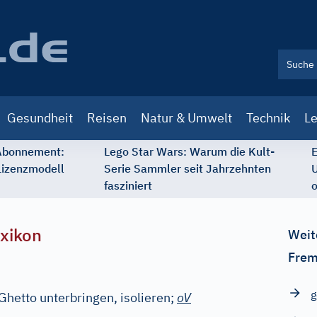
Gesundheit
Reisen
Natur & Umwelt
Technik
Le
 Abonnement:
Lego Star Wars: Warum die Kult-
E
Lizenzmodell
Serie Sammler seit Jahrzehnten
U
fasziniert
o
xikon
Weit
Frem
g
Ghetto unterbringen, isolieren;
oV