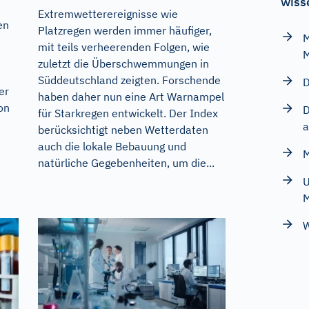
wiss
Extremwetterereignisse wie
en
Platzregen werden immer häufiger,
M
mit teils verheerenden Folgen, wie
M
zuletzt die Überschwemmungen in
Süddeutschland zeigten. Forschende
D
er
haben daher nun eine Art Warnampel
on
D
für Starkregen entwickelt. Der Index
a
berücksichtigt neben Wetterdaten
auch die lokale Bebauung und
M
natürliche Gegebenheiten, um die...
U
M