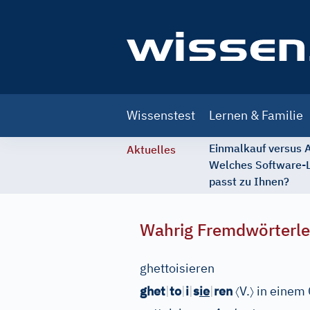
Main
Wissenstest
Lernen & Familie
navigation
Einmalkauf versus
Aktuelles
Welches Software-
passt zu Ihnen?
Wahrig Fremdwörterle
ghettoisieren
〈
〉
ghet
|
to
|
i
|
s
ie
|
ren
V.
in einem 