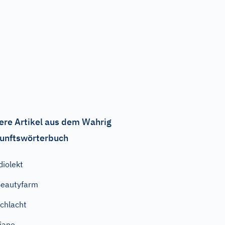
ere Artikel aus dem Wahrig
unftswörterbuch
diolekt
eautyfarm
chlacht
iane