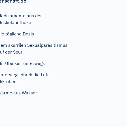
enschaft.de
edikamente aus der
uskelapotheke
ie tägliche Dosis
em skurrilen Sexualparasitismus
uf der Spur
it Übelkeit unterwegs
nterwegs durch die Luft:
ikroben
Wärme aus Wasser