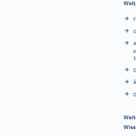
Welt
F
G
A
p
D
Ä
D
Weit
Wiss