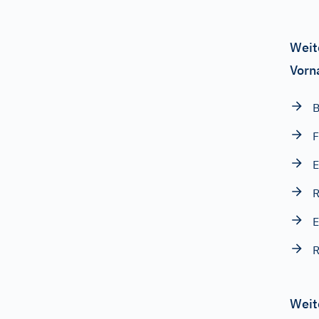
Weit
Vorn
B
F
E
R
R
Weit