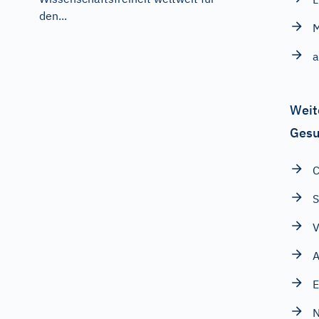
den...
a
Weit
Gesu
C
S
V
E
N