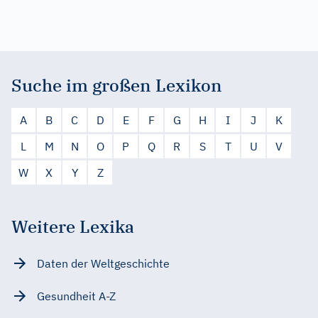
Suche im großen Lexikon
A
B
C
D
E
F
G
H
I
J
K
L
M
N
O
P
Q
R
S
T
U
V
W
X
Y
Z
Weitere Lexika
Daten der Weltgeschichte
Gesundheit A-Z