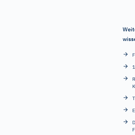
Weit
wiss
F
1
R
K
T
E
D
F