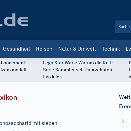
Gesundheit
Reisen
Natur & Umwelt
Technik
Le
 Abonnement:
Lego Star Wars: Warum die Kult-
E
Lizenzmodell
Serie Sammler seit Jahrzehnten
U
fasziniert
o
xikon
Weit
Frem
nosaccharid mit sieben