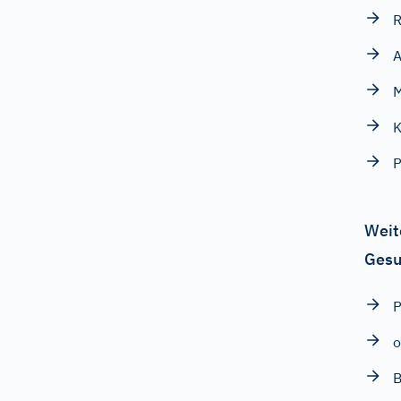
R
A
M
P
Weit
Gesu
P
o
B