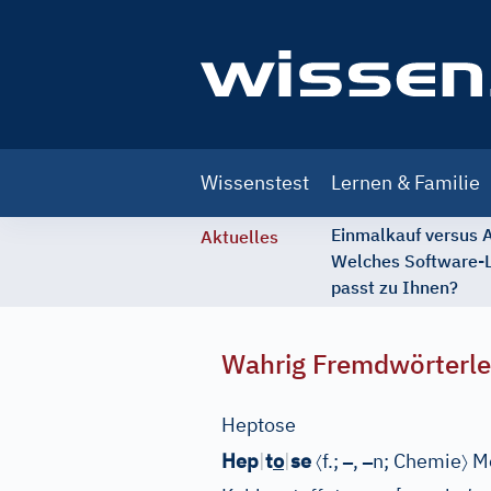
Main
Wissenstest
Lernen & Familie
navigation
Einmalkauf versus
Aktuelles
Welches Software-
passt zu Ihnen?
Wahrig Fremdwörterle
Heptose
〈
–
–
〉
Hep
|
t
o
|
se
f.;
,
n;
Chemie
Mo