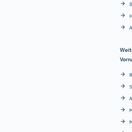
I
H
A
Weit
Vorn
R
S
M