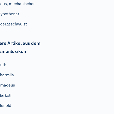
leus, mechanischer
ypothenar
dergeschwulst
ere Artikel aus dem
amenlexikon
uth
harmila
Amadeus
arkolf
Menold