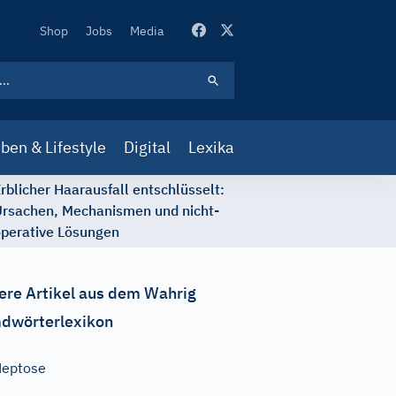
Secondary
Shop
Jobs
Media
Navigation
ben & Lifestyle
Digital
Lexika
rblicher Haarausfall entschlüsselt:
rsachen, Mechanismen und nicht-
perative Lösungen
ere Artikel aus dem Wahrig
dwörterlexikon
Heptose