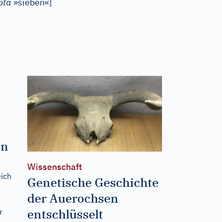
pta
»sieben«
]
en
Wissenschaft
eich
Genetische Geschichte
der Auerochsen
entschlüsselt
r