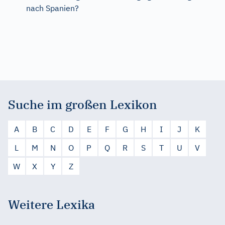
nach Spanien?
Suche im großen Lexikon
A
B
C
D
E
F
G
H
I
J
K
L
M
N
O
P
Q
R
S
T
U
V
W
X
Y
Z
Weitere Lexika