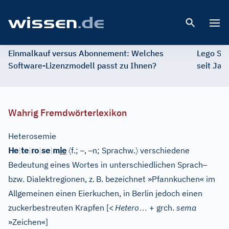
Open 
Einmalkauf versus Abonnement: Welches
Lego St
Software-Lizenzmodell passt zu Ihnen?
seit Jah
Wahrig Fremdwörterlexikon
Heterosemie
〈
–
–
〉
He
|
te
|
ro
|
se
|
m
ie
f.;
,
n;
Sprachw.
verschiedene
–
Bedeutung eines Wortes in unterschiedlichen Sprach
bzw. Dialektregionen, z.
B. bezeichnet »Pfannkuchen« im
Allgemeinen einen Eierkuchen, in Berlin jedoch einen
…
zuckerbestreuten Krapfen
[
<
Hetero
+ grch.
sema
»Zeichen«
]