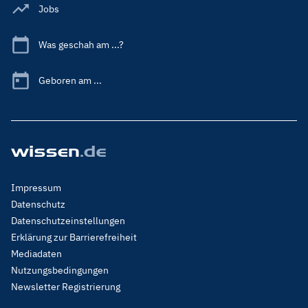
Jobs
Was geschah am ...?
Geboren am ...
Footer
Impressum
Menu
Datenschutz
Legal
Datenschutzeinstellungen
Erklärung zur Barrierefreiheit
Mediadaten
Nutzungsbedingungen
Newsletter Registrierung