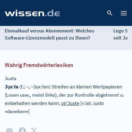
Open 
Einmalkauf versus Abonnement: Welches
Lego St
Software-Lizenzmodell passt zu Ihnen?
seit Jah
Wahrig Fremdwörterlexikon
Juxta
ụ
〈
–
–
ụ
〉
J
x
|
ta
f.;
,
J
x
|
ten
Streifen an kleinen Wertpapieren
(Losen usw., meist links), der zur Kontrolle abgetrennt u.
einbehalten werden kann;
oV
Juxte
[
<
lat.
iuxta
»daneben«
]