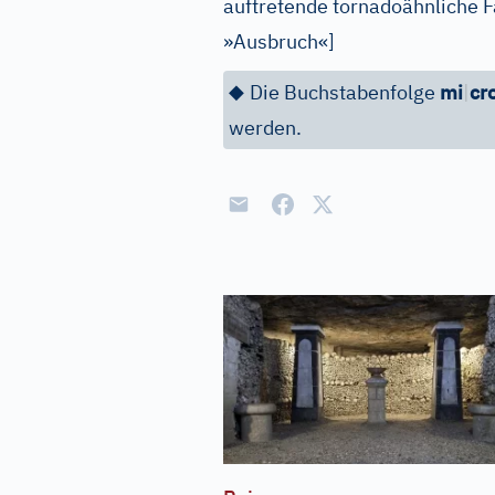
auftretende tornadoähnliche F
»Ausbruch«
]
◆
Die Buchstabenfolge
mi
|
cr
werden.