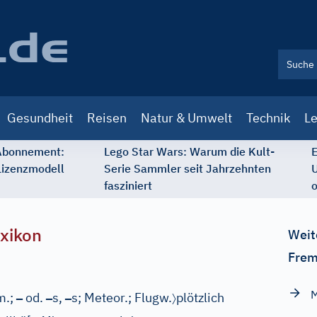
Gesundheit
Reisen
Natur & Umwelt
Technik
Le
 Abonnement:
Lego Star Wars: Warum die Kult-
E
Lizenzmodell
Serie Sammler seit Jahrzehnten
U
fasziniert
o
xikon
Weit
Frem
M
–
–
–
〉
m.;
od.
s,
s;
Meteor.
;
Flugw.
plötzlich