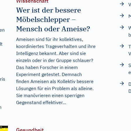
Wissenschaft
V
Wer ist der bessere
M
Möbelschlepper –
Mensch oder Ameise?
W
sen
b
Ameisen sind für ihr kollektives,
dt
koordiniertes Trageverhalten und ihre
T
Intelligenz bekannt. Aber sind sie
V
einzeln oder in der Gruppe schlauer?
S
Das haben Forscher in einem
e
Experiment getestet. Demnach
ris
finden Ameisen als Kollektiv bessere
D
Lösungen für ein Problem als alleine.
D
Sie manövrieren einen sperrigen
Gegenstand effektiver...
n
Gesundheit