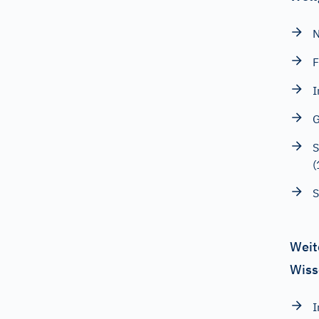
N
F
I
G
S
(
S
Weit
Wiss
I