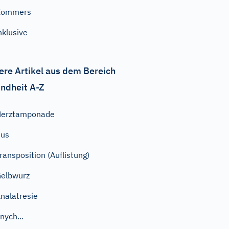
Kommers
nklusive
ere Artikel aus dem Bereich
ndheit A-Z
Herztamponade
Pus
ransposition (Auflistung)
elbwurz
nalatresie
nych...