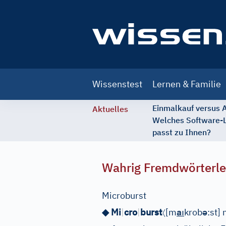
Main
Wissenstest
Lernen & Familie
navigation
Einmalkauf versus
Aktuelles
Welches Software-
passt zu Ihnen?
Wahrig Fremdwörterle
Microburst
〈
aı
ə
◆ Mi
|
cro
|
burst
[m
krob
:st]