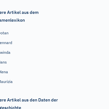
ere Artikel aus dem
amenlexikon
Dotan
ennard
winda
Hans
lena
aurizia
ere Artikel aus den Daten der
geschichte