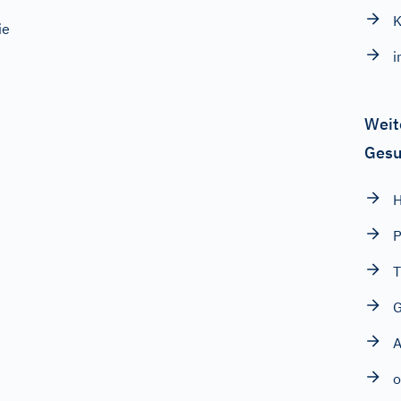
ie
i
Weit
Gesu
T
G
A
o