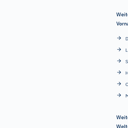
Weit
Vorn
L
S
O
M
Weit
Welt