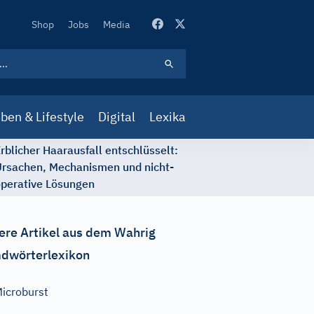
Secondary
Shop
Jobs
Media
Navigation
ben & Lifestyle
Digital
Lexika
rblicher Haarausfall entschlüsselt:
rsachen, Mechanismen und nicht-
perative Lösungen
ere Artikel aus dem Wahrig
dwörterlexikon
icroburst