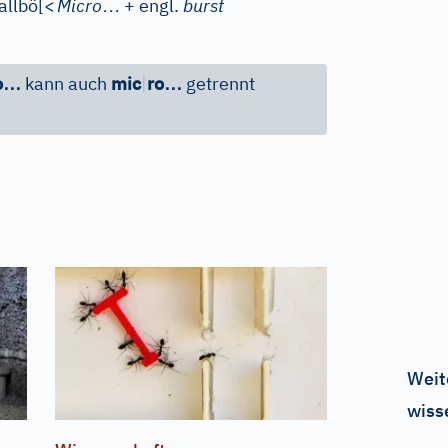
…
allbö
[
<
Micro
+ engl.
burst
…
…
o
kann auch
mic
|
ro
getrennt
Weit
wiss